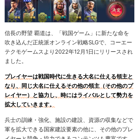
信長の野望 覇道は、「戦国ゲーム」に新たな命を
吹き込んだ正統派オンライン戦略SLGで、コーエー
テクモゲームスより2022年12月1日にリリースされ
ました。
プレイヤーは戦国時代に生きる大名に仕える領主と
なり、同じ大名に仕えるその他の領主（その他のプ
レイヤー）と協力し、時にはライバルとして勢力を
拡大していきます。
兵士の訓練・強化、施設の建設、資源の収集などで
軍を拡大できる国家建設要素の他に、その他のプレ
イヤーと競争・協力できるコンテンツも豊富です。