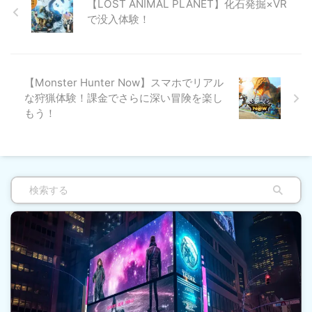
【LOST ANIMAL PLANET】化石発掘×VR
で没入体験！
【Monster Hunter Now】スマホでリアル
な狩猟体験！課金でさらに深い冒険を楽し
もう！