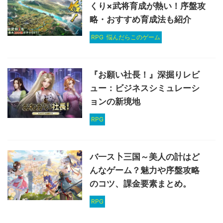
くり×武将育成が熱い！序盤攻
略・おすすめ育成法も紹介
RPG
悩んだらこのゲーム
『お願い社長！』深掘りレビ
ュー：ビジネスシミュレーシ
ョンの新境地
RPG
バ一ス卜三国～美人の計はど
んなゲーム？魅力や序盤攻略
のコツ、課金要素まとめ。
RPG