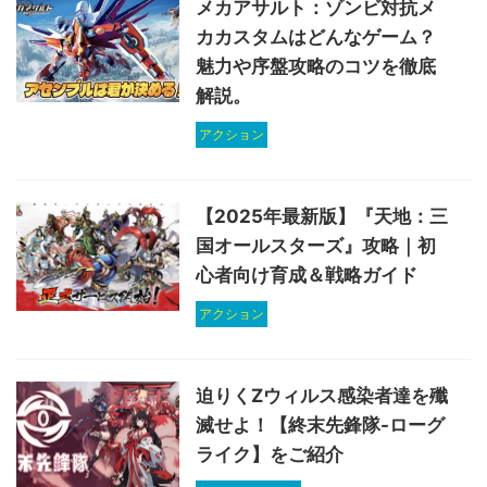
メカアサルト：ゾンビ対抗メ
カカスタムはどんなゲーム？
魅力や序盤攻略のコツを徹底
解説。
アクション
【2025年最新版】『天地：三
国オールスターズ』攻略｜初
心者向け育成＆戦略ガイド
アクション
迫りくZウィルス感染者達を殲
滅せよ！【終末先鋒隊-ローグ
ライク】をご紹介